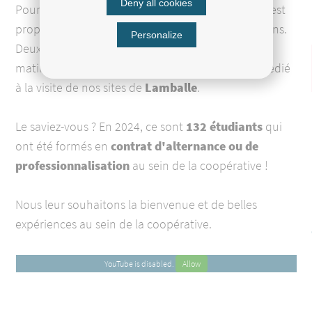
Deny all cookies
Pour faciliter leur arrivée,
un parcours d’accueil
est
proposé à nos nouveaux alternants costarmoricains.
Personalize
Deux sessions ont été organisées cette année. La
matinée se déroule au
Cfma
et l’après-midi est dédié
à la visite de nos sites de
hashtag
Lamballe
.
Le saviez-vous ? En 2024, ce sont
132 étudiants
qui
ont été formés en
contrat d'alternance ou de
professionnalisation
au sein de la coopérative !
Nous leur souhaitons la bienvenue et de belles
expériences au sein de la coopérative.
YouTube is disabled.
Allow