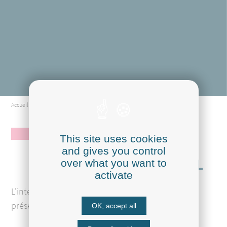
Accueil
Être alternant à la Cooperl
LE PROGRAMME
This site uses cookies
D'INTÉGRATION DES
and gives you control
ALTERNANTS COOPERL
over what you want to
activate
L'intégration des nouveaux alternants
Cooperl…
présentée par
les alternants
!
OK, accept all