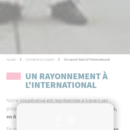
Accueil
Connaître la Cooperl
Un savoir-faire à l'international
UN RAYONNEMENT À
L'INTERNATIONAL
Notre coopérative est représentée à travers ses
propres bureaux et filiales implantés
en Amérique,
en Asie et en Europe
.
En plus de nos filiales, nous développons
un réseau