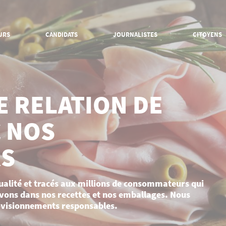
URS
CANDIDATS
JOURNALISTES
CITOYENS
COMPRENDRE NOS
DÉCOUVRIR NOTRE
ENGAGEMENTS
DYNAMIQUE D'INNOVATI
 RELATION DE
Rendre l'agriculture durable
Innovation pour une agricult
durable et performante
Produire dans le respect des
C NOS
animaux et de l'environnement
Innovation pour produire da
le respect des animaux et d
Construire une relation de
l'environnement
confiance avec nos
S
consommateurs
Innovation pour construire u
relation de confiance avec l
Valoriser les talents et les
consommateurs
savoir-faire
alité et tracés aux millions de consommateurs qui
Innovation pour valoriser les
ovons dans nos recettes et nos emballages. Nous
talents et savoir-faire des
salariés
rovisionnements responsables.