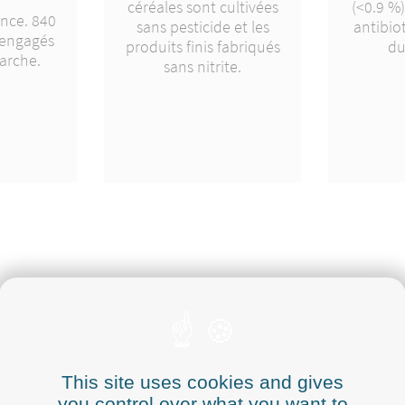
e
céréales sont cultivées
(<0.9 %)
ance. 840
sans pesticide et les
antibiot
 engagés
produits finis fabriqués
du
arche.
sans nitrite.
ODUITS SÛRS, SAINS
This site uses cookies and gives
ialisation de produits sûrs et sains, c’est une exigence
you control over what you want to