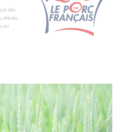
urs des
, élevés,
és en