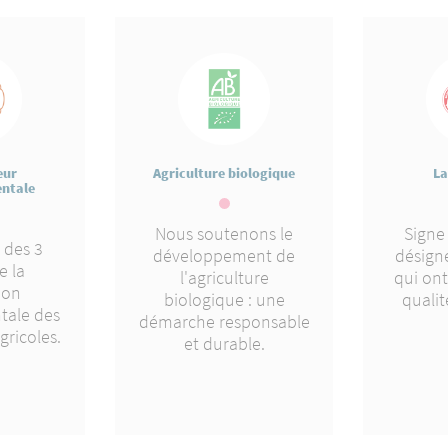
eur
Agriculture biologique
La
ntale
Nous soutenons le
Signe
 des 3
développement de
désign
e la
l'agriculture
qui on
tion
biologique : une
qualit
tale des
démarche responsable
gricoles.
et durable.