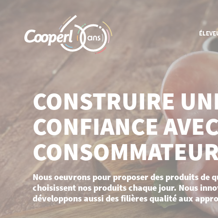
ÉLEVE
CONNAÎTRE LA COOPÉRATIVE
Historique
CONSTRUIRE UNE
Ancrage local
International
CONFIANCE AVE
Organisation et gouvernance
CONSOMMATEUR
EN SAVOIR PLUS SUR NOS
MÉTIERS
Nous oeuvrons pour proposer des produits de qu
Groupement d'éleveurs porcs
choisissent nos produits chaque jour. Nous inn
Groupement d'éleveurs bovins
développons aussi des filières qualité aux app
Nutrition