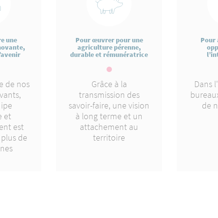
re une
Pour œuvrer pour une
Pour 
novante,
agriculture pérenne,
opp
’avenir
durable et rémunératrice
l’i
e de nos
Grâce à la
Dans l
vants,
transmission des
bureaux
uipe
savoir-faire, une vision
de n
 et
à long terme et un
nt est
attachement au
plus de
territoire
nnes