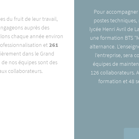
Pour accompagner l
du fruit de leur travail,
postes techniques, 
 engageons auprès des
lycée Henri Avril de L
illons chaque année environ
une formation BTS “
ofessionnalisation et
261
alternance. L’enseig
ulièrement dans le Grand
l’entreprise, sera
té de nos équipes sont des
équipes de mainten
aux collaborateurs.
126 collaborateurs. 
formation et 48 s