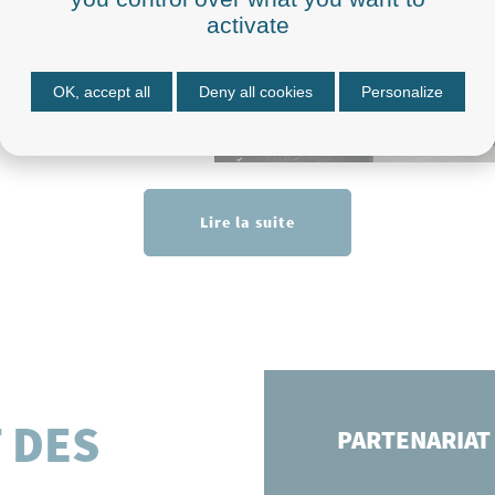
activate
OK, accept all
Deny all cookies
Personalize
Lire la suite
 DES
PARTENARIAT 