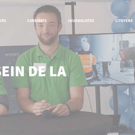
URS
CANDIDATS
JOURNALISTES
CITOYENS
COMPRENDRE NOS
DÉCOUVRIR NOTRE
ENGAGEMENTS
DYNAMIQUE D'INNOVATI
Rendre l'agriculture durable
Innovation pour une agricult
durable et performante
EIN DE LA
Produire dans le respect des
animaux et de l'environnement
Innovation pour produire da
le respect des animaux et d
Construire une relation de
l'environnement
confiance avec nos
consommateurs
Innovation pour construire u
relation de confiance avec l
Valoriser les talents et les
consommateurs
savoir-faire
Innovation pour valoriser les
talents et savoir-faire des
salariés