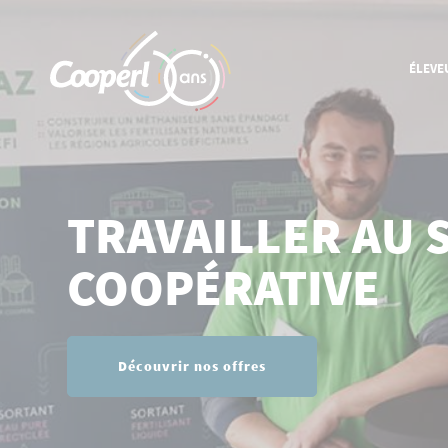
ÉLEVE
CONNAÎTRE LA COOPÉRATIVE
Historique
Ancrage local
TRAVAILLER AU S
International
COOPÉRATIVE
Organisation et gouvernance
EN SAVOIR PLUS SUR NOS
MÉTIERS
Groupement d'éleveurs porcs
Découvrir nos offres
Groupement d'éleveurs bovins
Nutrition