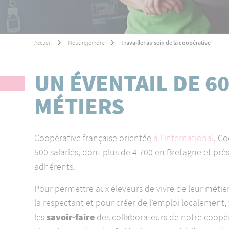
Équipements
Environnement
Ingrédients
Accueil
Nous rejoindre
Travailler au sein de la coopérative
Viandes
Salaisons
UN ÉVENTAIL DE 6
Distribution
MÉTIERS
Coopérative française orientée
à l’international
, C
500 salariés, dont plus de 4 700 en Bretagne et près
adhérents.
Pour permettre aux éleveurs de vivre de leur métier
la respectant et pour créer de l’emploi localement,
les
savoir-faire
des collaborateurs de notre coopér