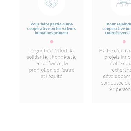
Pour faire partie d’une
Pour rejoind
coopérative où les valeurs
coopérative in
humaines priment
tournée vers l
Le goût de l’effort, la
Maître d’oeuvr
solidarité, l’honnêteté,
projets inno
la confiance, la
notre éq
promotion de l’autre
recherche
et l’équité
développeme
composée de 
97 perso