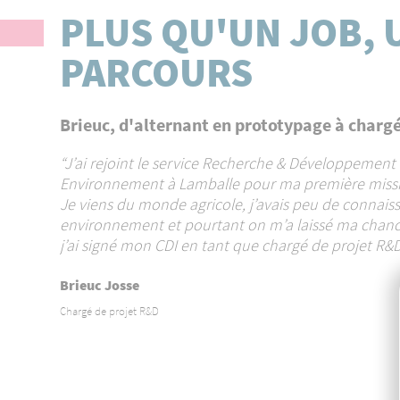
PLUS QU'UN JOB, 
PARCOURS
Elsa, assistante qualité suivi clients
"Voici presque 3 ans que je suis sur ce poste, une n
opportunité m’a été proposée et je vais donc évolue
vers une nouvelle fonction. Les possibilités d’évolut
Cooperl sont assez intéressantes car elles sont très 
du fait du nombre de branches et de métiers, j’aura
de multiples autres postes."
Elsa Scouarnec
Assistante qualité suivi clients