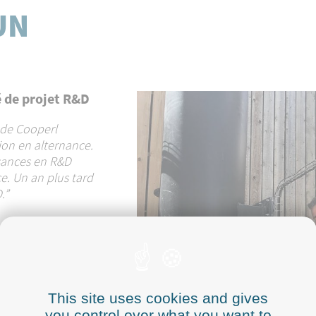
UN
ouvelle
r petit à petit
ion au sein de la
variées. En effet,
is pu évoluer vers
This site uses cookies and gives
you control over what you want to