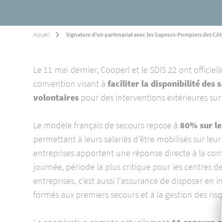
Équipements
Environnement
Accueil
Signature d'un partenariat avec les Sapeurs-Pompiers des Cô
Ingrédients
Viandes
Le 11 mai dernier, Cooperl et le SDIS 22 ont officie
Salaisons
convention visant à
faciliter la disponibilité de
Distribution
volontaires
pour des interventions extérieures sur 
Le modèle français de secours repose à
80% sur le
permettant à leurs salariés d'être mobilisés sur leur
entreprises apportent une réponse directe à la cont
journée, période la plus critique pour les centres d
entreprises, c'est aussi l'assurance de disposer en 
formés aux premiers secours et à la gestion des ris