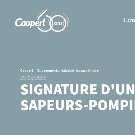
ÉLEVE
CONNAÎTRE LA COOPÉRATIVE
Historique
Ancrage local
International
Cooperl
Engagements : valoriser les savoir-faire
29/05/2026
Organisation et gouvernance
SIGNATURE D'UN
EN SAVOIR PLUS SUR NOS
SAPEURS-POMPI
MÉTIERS
Groupement d'éleveurs porcs
Groupement d'éleveurs bovins
Nutrition