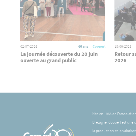
02/07/2026
60 ans
Cooperl
18/06/2026
La journée découverte du 20 juin
Retour s
ouverte au grand public
2026
Née en 1966 de l’associatio
Bretagne,
Cooperl
est une 
la production et la valorisa