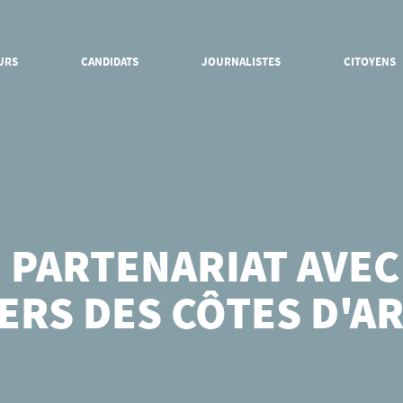
URS
CANDIDATS
JOURNALISTES
CITOYENS
COMPRENDRE NOS
DÉCOUVRIR NOTRE
ENGAGEMENTS
DYNAMIQUE D'INNOVATI
Rendre l'agriculture durable
Innovation pour une agricult
durable et performante
Produire dans le respect des
animaux et de l'environnement
Innovation pour produire da
le respect des animaux et d
Construire une relation de
l'environnement
 PARTENARIAT AVEC
confiance avec nos
consommateurs
Innovation pour construire u
relation de confiance avec l
ERS DES CÔTES D'A
Valoriser les talents et les
consommateurs
savoir-faire
Innovation pour valoriser les
talents et savoir-faire des
salariés