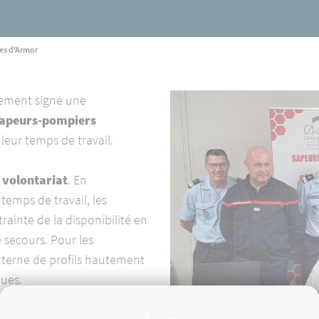
SUIVRE NOS ACTUALITÉS
60 ANS !
tes d'Armor
NOUS CONTACTER
llement signé une
s sapeurs-pompiers
leur temps de travail.
 volontariat
. En
 temps de travail, les
rainte de la disponibilité en
e secours. Pour les
interne de profils hautement
ques.