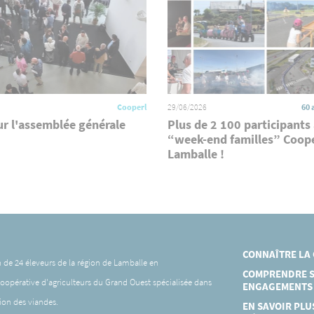
Cooperl
29/06/2026
60 
ur l'assemblée générale
Plus de 2 100 participants
“week-end familles” Coope
Lamballe !
CONNAÎTRE LA
n de 24 éleveurs de la région de Lamballe en
COMPRENDRE S
coopérative d'agriculteurs du Grand Ouest spécialisée dans
ENGAGEMENTS
tion des viandes.
EN SAVOIR PLU