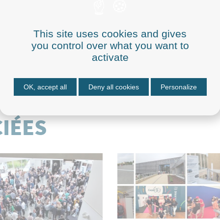
pompiers volontaires
or. Cette convention permet
ont, sous certaines
This site uses cookies and gives
 en intervention ou suivre
you control over what you want to
cours.
activate
OK, accept all
Deny all cookies
Personalize
CIÉES