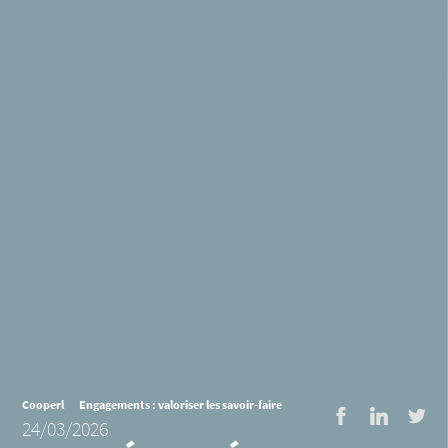
Cooperl
Engagements : valoriser les savoir-faire
Facebook
LinkedI
Twi
24/03/2026