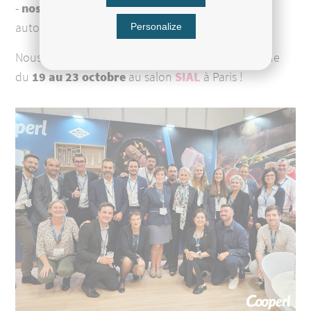
-
nos viandes et charcuteries cuites et sèches
autour de dégustations.
Personalize
Nous vous donnons rendez-vous l’année prochaine
du
19 au 23 octobre
au salon
SIAL
à Paris !