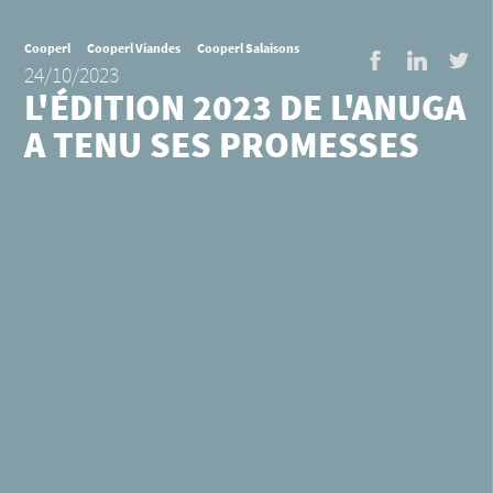
Cooperl
Cooperl Viandes
Cooperl Salaisons
Facebook
LinkedI
Twi
24/10/2023
L'ÉDITION 2023 DE L'ANUGA
A TENU SES PROMESSES