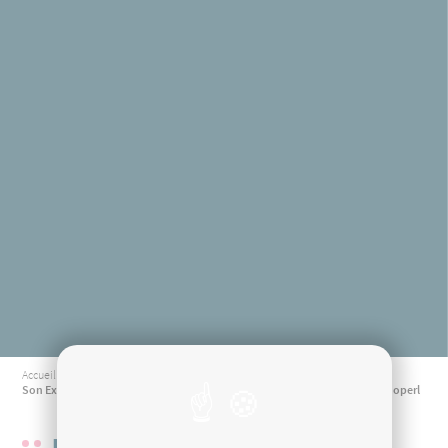
Accueil
Son Excellence, Monsieur l'Ambassadeur de Chine en France a visité la Cooperl
UNE VISITE ENRICHISSANTE