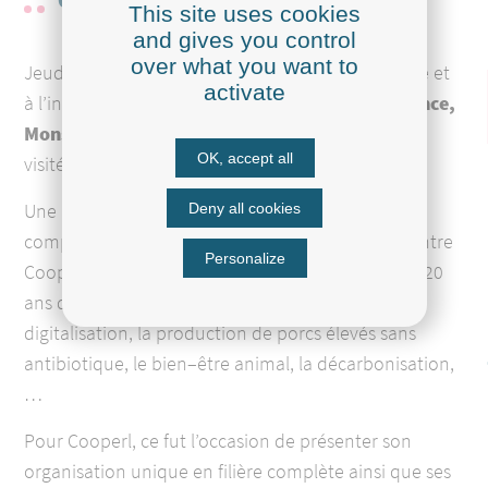
This site uses cookies
and gives you control
over what you want to
Jeudi dernier, à l’occasion de sa visite en Bretagne et
activate
à l’initiative du Président de Région,
Son Excellence,
Monsieur l'Ambassadeur de Chine en France
a
OK, accept all
visité la Cooperl.
Une belle occasion pour l’Ambassadeur de
Deny all cookies
comprendre la force des liens qui ont été tissés entre
Personalize
Cooperl et ses partenaires chinois depuis plus de 20
ans dans les domaines de la génétique, la
digitalisation, la production de porcs élevés sans
antibiotique, le bien–être animal, la décarbonisation,
…
Pour Cooperl, ce fut l’occasion de présenter son
organisation unique en filière complète ainsi que ses