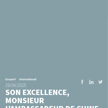
Cooperl
International
Facebook
LinkedI
Twi
29/04/2025
SON EXCELLENCE,
MONSIEUR