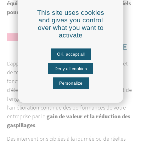
équipes. Nous apportons tous les outils essentiels
pour pérenniser et qualifier vos salariés.
This site uses cookies
and gives you control
over what you want to
L'AMÉLIORATION
activate
CONTINUE EN ÉLEVAGE
OK, accept all
L’application de méthodes de management permet
Deny all cookies
de tendre vers les conditions idéales de
fonctionnement de vos équipements, de vos sites
Personalize
d’élevage et le développement de la motivation et de
l’engagement de vos salariés. L’objectif visé est
l’amélioration continue des performances de votre
entreprise par le
gain de valeur et la réduction des
gaspillages
.
Des interventions ciblées à la journée ou de réelles